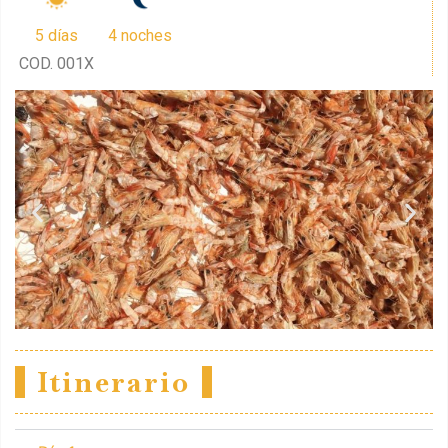
5 días
4 noches
COD. 001X
Itinerario