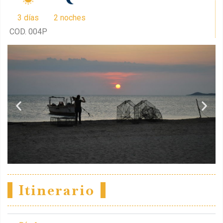
3 días
2 noches
COD. 004P
Itinerario