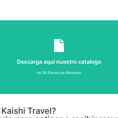
Descargar
de 26 Planes de Bienestar
Descarga aquí nuestro catalogo
Descarga aquí nuestro catalogo
de 26 Planes de Bienestar
 Kaishi Travel?