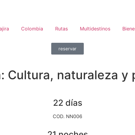
jira
Colombia
Rutas
Multidestinos
Biene
reservar
 Cultura, naturaleza y 
22 días
COD. NN006
21 noches