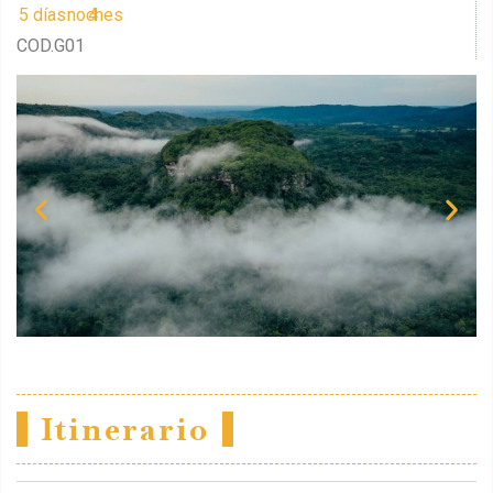
5 días
4 noches
COD.G01
Itinerario