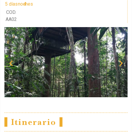
5 días
4 noches
COD.
AA02
Itinerario