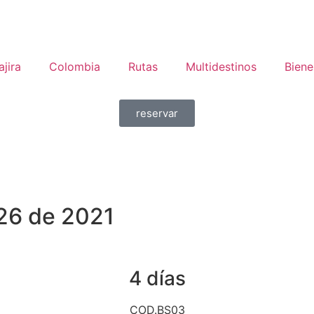
jira
Colombia
Rutas
Multidestinos
Biene
reservar
26 de 2021
4 días
COD.BS03