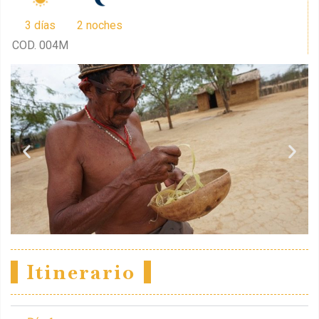
3 días
2 noches
COD. 004M
Itinerario